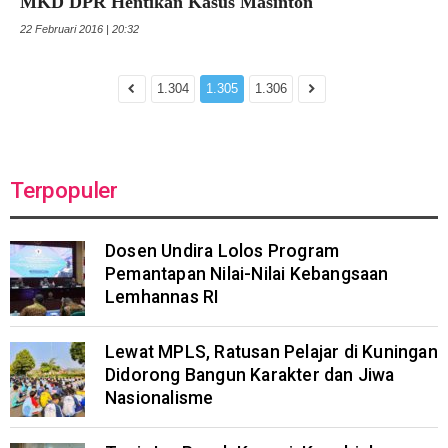
MKD DPR Hentikan Kasus Masinton
22 Februari 2016 | 20:32
1.304
1.305
1.306
Terpopuler
Dosen Undira Lolos Program
Pemantapan Nilai-Nilai Kebangsaan
Lemhannas RI
Lewat MPLS, Ratusan Pelajar di Kuningan
Didorong Bangun Karakter dan Jiwa
Nasionalisme