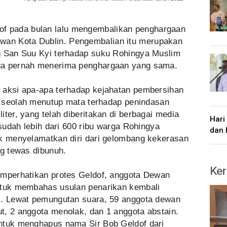
of pada bulan lalu mengembalikan penghargaan
an Kota Dublin. Pengembalian itu merupakan
g San Suu Kyi terhadap suku Rohingya Muslim
ga pernah menerima penghargaan yang sama.
 aksi apa-apa terhadap kejahatan pembersihan
Ia seolah menutup mata terhadap penindasan
iter, yang telah diberitakan di berbagai media
Hari
 sudah lebih dari 600 ribu warga Rohingya
dan 
uk menyelamatkan diri dari gelombang kekerasan
ng tewas dibunuh.
Ker
emperhatikan protes Geldof, anggota Dewan
ntuk membahas usulan penarikan kembali
i. Lewat pemungutan suara, 59 anggota dewan
t, 2 anggota menolak, dan 1 anggota abstain.
ntuk menghapus nama Sir Bob Geldof dari