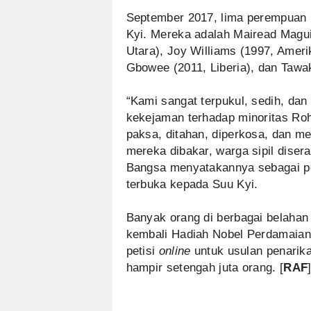
September 2017, lima perempuan
Kyi. Mereka adalah Mairead Magui
Utara), Joy Williams (1997, Ameri
Gbowee (2011, Liberia), dan Tawa
“Kami sangat terpukul, sedih, da
kekejaman terhadap minoritas Ro
paksa, ditahan, diperkosa, dan m
mereka dibakar, warga sipil dise
Bangsa menyatakannya sebagai pe
terbuka kepada Suu Kyi.
Banyak orang di berbagai belahan
kembali Hadiah Nobel Perdamaian y
petisi
online
untuk usulan penarika
hampir setengah juta orang. [
RAF