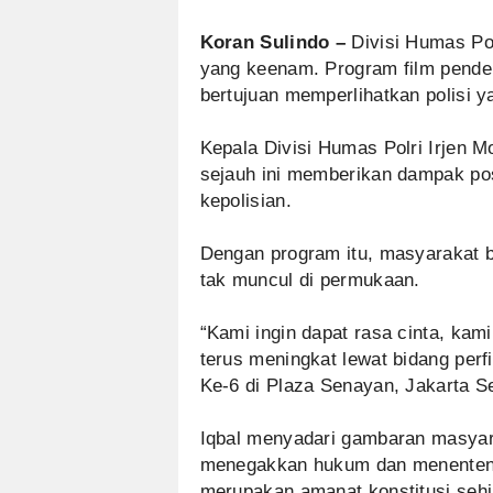
Koran Sulindo –
Divisi Humas Pol
yang keenam. Program film pendek 
bertujuan memperlihatkan polisi 
Kepala Divisi Humas Polri Irjen
sejauh ini memberikan dampak pos
kepolisian.
Dengan program itu, masyarakat b
tak muncul di permukaan.
“Kami ingin dapat rasa cinta, kam
terus meningkat lewat bidang perf
Ke-6 di Plaza Senayan, Jakarta Se
Iqbal menyadari gambaran masyara
menegakkan hukum dan menenteng
merupakan amanat konstitusi sehin