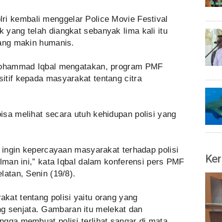
ri kembali menggelar Police Movie Festival
yang telah diangkat sebanyak lima kali itu
yang makin humanis.
 Mohammad Iqbal mengatakan, program PMF
itif kepada masyarakat tentang citra
isa melihat secara utuh kehidupan polisi yang
i ingin kepercayaan masyarakat terhadap polisi
Ker
ilman ini,” kata Iqbal dalam konferensi pers PMF
latan, Senin (19/8).
kat tentang polisi yaitu orang yang
 senjata. Gambaran itu melekat dan
gga membuat polisi terlihat sangar di mata