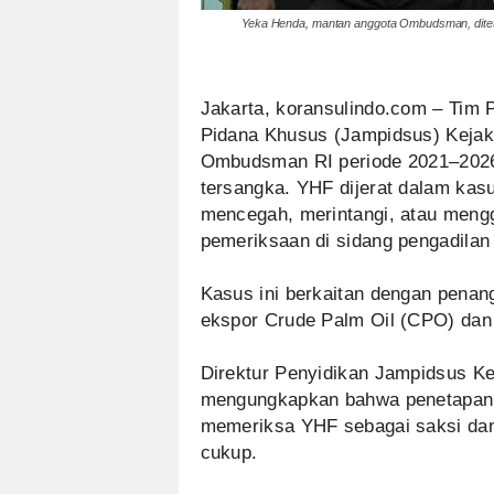
Yeka Henda, mantan anggota Ombudsman, diteta
Jakarta, koransulindo.com – Tim
Pidana Khusus (Jampidsus) Keja
Ombudsman RI periode 2021–2026,
tersangka. YHF dijerat dalam kas
mencegah, merintangi, atau mengg
pemeriksaan di sidang pengadilan (
Kasus ini berkaitan dengan penang
ekspor Crude Palm Oil (CPO) dan 
Direktur Penyidikan Jampidsus Ke
mengungkapkan bahwa penetapan t
memeriksa YHF sebagai saksi dan
cukup.