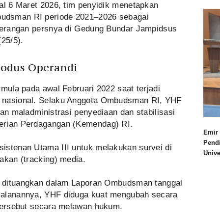
al 6 Maret 2026, tim penyidik menetapkan
udsman RI periode 2021–2026 sebagai
eterangan persnya di Gedung Bundar Jampidsus
(25/5).
Modus Operandi
rmula pada awal Februari 2022 saat terjadi
a nasional. Selaku Anggota Ombudsman RI, YHF
aan maladministrasi penyediaan dan stabilisasi
erian Perdagangan (Kemendag) RI.
Emir 
Pend
istenan Utama III untuk melakukan survei di
Univ
akan (tracking) media.
ya dituangkan dalam Laporan Ombudsman tanggal
jalanannya, YHF diduga kuat mengubah secara
 tersebut secara melawan hukum.