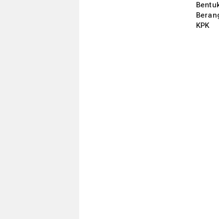
Bentu
Beran
KPK