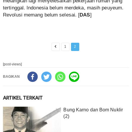
melangkah lagi menyelesaikan pekerjaan rumah yang
tertinggal. Indonesia belum merdeka, masih peuyeum.
Revolusi memang belum selesai. [
DAS
]
1
2
[post-views]
BAGIKAN
ARTIKEL TERKAIT
Bung Karno dan Bom Nuklir
(2)