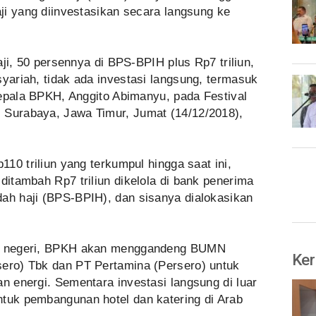
aji yang diinvestasikan secara langsung ke
haji, 50 persennya di BPS-BPIH plus Rp7 triliun,
syariah, tidak ada investasi langsung, termasuk
 Kepala BPKH, Anggito Abimanyu, pada Festival
 Surabaya, Jawa Timur, Jumat (14/12/2018),
p110 triliun yang terkumpul hingga saat ini,
ditambah Rp7 triliun dikelola di bank penerima
dah haji (BPS-BPIH), dan sisanya dialokasikan
lam negeri, BPKH akan menggandeng BUMN
Ker
sero) Tbk dan PT Pertamina (Persero) untuk
an energi. Sementara investasi langsung di luar
ntuk pembangunan hotel dan katering di Arab