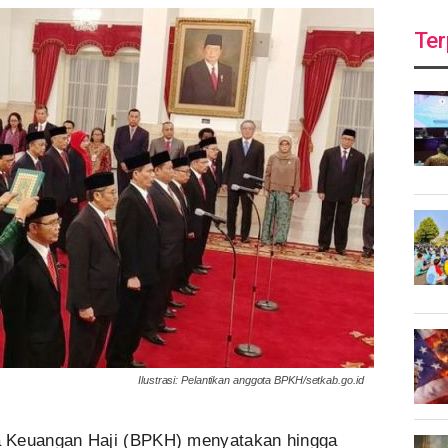
Ter
Ilustrasi: Pelantikan anggota BPKH/setkab.go.id
 Keuangan Haji (BPKH) menyatakan hingga