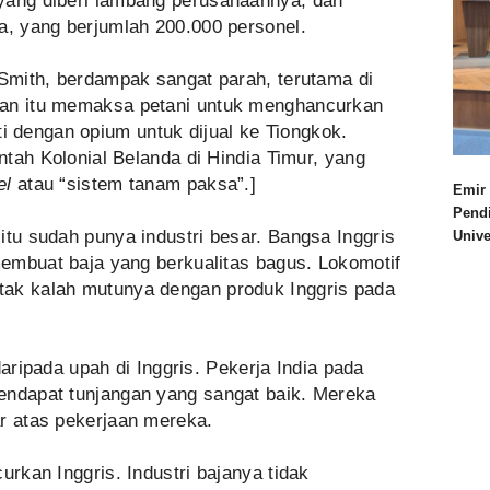
yang diberi lambang perusahaannya, dan
a, yang berjumlah 200.000 personel.
 Smith, berdampak sangat parah, terutama di
aan itu memaksa petani untuk menghancurkan
 dengan opium untuk dijual ke Tiongkok.
intah Kolonial Belanda di Hindia Timur, yang
el
atau “sistem tanam paksa”.]
Emir 
Pend
itu sudah punya industri besar. Bangsa Inggris
Univ
 membuat baja yang berkualitas bagus. Lokomotif
tak kalah mutunya dengan produk Inggris pada
 daripada upah di Inggris. Pekerja India pada
endapat tunjangan yang sangat baik. Mereka
ar atas pekerjaan mereka.
urkan Inggris. Industri bajanya tidak