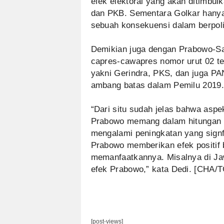
efek elektoral yang akan ditimbul
dan PKB. Sementara Golkar hanya b
sebuah konsekuensi dalam berpolit
Demikian juga dengan Prabowo-Sa
capres-cawapres nomor urut 02 te
yakni Gerindra, PKS, dan juga PA
ambang batas dalam Pemilu 2019.
“Dari situ sudah jelas bahwa aspek 
Prabowo memang dalam hitungan sam
mengalami peningkatan yang signf
Prabowo memberikan efek positif
memanfaatkannya. Misalnya di Ja
efek Prabowo,” kata Dedi. [CHA/
[post-views]