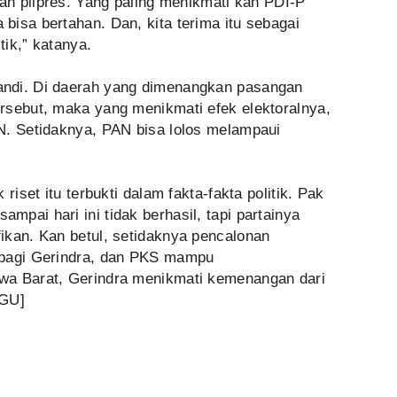
kan pilpres. Yang paling menikmati kan PDI-P
isa bertahan. Dan, kita terima itu sebagai
ik,” katanya.
ndi. Di daerah yang dimenangkan pasangan
rsebut, maka yang menikmati efek elektoralnya,
N. Setidaknya, PAN bisa lolos melampaui
riset itu terbukti dalam fakta-fakta politik. Pak
pai hari ini tidak berhasil, tapi partainya
ikan. Kan betul, setidaknya pencalonan
 bagi Gerindra, dan PKS mampu
wa Barat, Gerindra menikmati kemenangan dari
TGU]