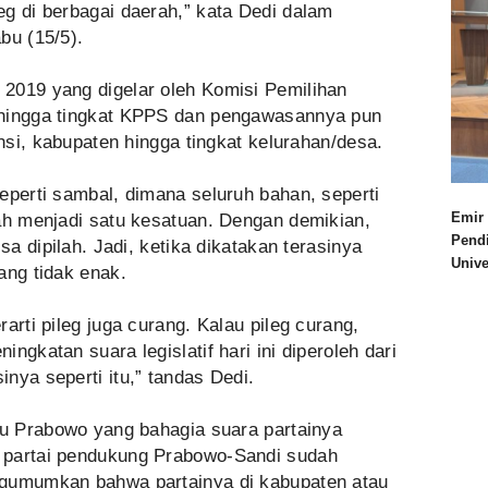
g di berbagai daerah,” kata Dedi dalam
bu (15/5).
2019 yang digelar oleh Komisi Pemilihan
 hingga tingkat KPPS dan pengawasannya pun
insi, kabupaten hingga tingkat kelurahan/desa.
eperti sambal, dimana seluruh bahan, seperti
Emir 
dah menjadi satu kesatuan. Dengan demikian,
Pend
sa dipilah. Jadi, ketika dikatakan terasinya
Univ
ang tidak enak.
arti pileg juga curang. Kalau pileg curang,
ngkatan suara legislatif hari ini diperoleh dari
nya seperti itu,” tandas Dedi.
bu Prabowo yang bahagia suara partainya
 partai pendukung Prabowo-Sandi sudah
ngumumkan bahwa partainya di kabupaten atau