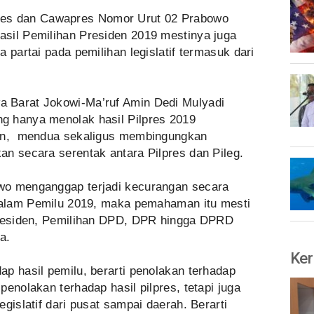
es dan Cawapres Nomor Urut 02 Prabowo
sil Pemilihan Presiden 2019 mestinya juga
 partai pada pemilihan legislatif termasuk dari
 Barat Jokowi-Ma’ruf Amin Dedi Mulyadi
g hanya menolak hasil Pilpres 2019
len, mendua sekaligus membingungkan
an secara serentak antara Pilpres dan Pileg.
wo menganggap terjadi kecurangan secara
 dalam Pemilu 2019, maka pemahaman itu mesti
Presiden, Pemilihan DPD, DPR hingga DPRD
a.
Ker
p hasil pemilu, berarti penolakan terhadap
enolakan terhadap hasil pilpres, tetapi juga
gislatif dari pusat sampai daerah. Berarti