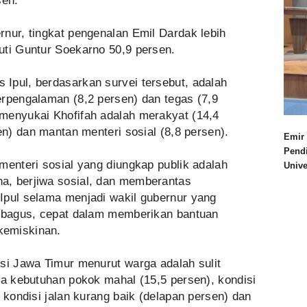
sen.
nur, tingkat pengenalan Emil Dardak lebih
uti Guntur Soekarno 50,9 persen.
Ipul, berdasarkan survei tersebut, adalah
erpengalaman (8,2 persen) dan tegas (7,9
menyukai Khofifah adalah merakyat (14,4
en) dan mantan menteri sosial (8,8 persen).
Emir 
Pend
menteri sosial yang diungkap publik adalah
Univ
a, berjiwa sosial, dan memberantas
Ipul selama menjadi wakil gubernur yang
a bagus, cepat dalam memberikan bantuan
kemiskinan.
si Jawa Timur menurut warga adalah sulit
ga kebutuhan pokok mahal (15,5 persen), kondisi
 kondisi jalan kurang baik (delapan persen) dan