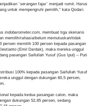
enjadikan `serangan fajar` menjadi rumit. Harus
ang untuk mempengruhi pemilih,” kata Qodari.
tus
indobarometer.com
,
membuat tiga skenario
akan memilih/rahasia/belum memutuskan/tidak
,3 persen memilih 100 persen kepada pasangan
Elestianto (Emil Dardak), maka mereka unggul
ang pasangan Saifullah Yusuf (Gus Ipul) – Puti
istribusi 100% kepada pasangan Saifullah Yusuf
mereka unggul dengan dukungan 60,5 persen,
en.
orsional kepada kedua pasangan calon, maka
dengan dukungan 52,85 persen, sedang