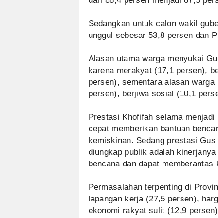
dari 88,4 persen menjadi 87,5 per
Sedangkan untuk calon wakil guber
unggul sebesar 53,8 persen dan P
Alasan utama warga menyukai Gus 
karena merakyat (17,1 persen), b
persen), sementara alasan warga 
persen), berjiwa sosial (10,1 pers
Prestasi Khofifah selama menjadi 
cepat memberikan bantuan bencan
kemiskinan. Sedang prestasi Gus 
diungkap publik adalah kinerjany
bencana dan dapat memberantas 
Permasalahan terpenting di Provin
lapangan kerja (27,5 persen), har
ekonomi rakyat sulit (12,9 persen)