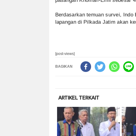
pasangan Khofifah-Emil sebesar 4
Berdasarkan temuan survei, Indo 
lapangan di Pilkada Jatim akan k
[post-views]
BAGIKAN
ARTIKEL TERKAIT