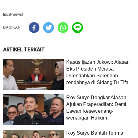
[post-views]
BAGIKAN
ARTIKEL TERKAIT
Kasus Ijazah Jokowi: Alasan
Eks Presiden Merasa
Direndahkan Serendah-
rendahnya di Sidang Dr Tifa
Roy Suryo Bongkar Alasan
Ajukan Praperadilan: Demi
Lawan Kesewenang-
wenangan Hukum
Roy Suryo Bantah Terima