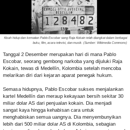
Kisah hidup dan kematian Pablo Escobar sang Raja Kokain telah diangkat dalam berbagai
buku, film, acara televisi, dan musik. (Sumber: Wikimedia Commons)
Tanggal 2 Desember merupakan hari di mana Pablo
Escobar, seorang gembong narkoba yang dijuluki Raja
Kokain, tewas di Medellín, Kolombia setelah mencoba
melarikan diri dari kejaran aparat penegak hukum.
Semasa hidupnya, Pablo Escobar sukses menjalankan
kartel Medellín dan meraup kekayaan bersih sekitar 30
miliar dolar AS dari penjualan kokain. Dia menjadi
sangat kaya hingga kehabisan cara untuk
menghabiskan semua uangnya. Dia menyembunyikan
lebih dari 500 miliar dolar AS di Kolombia, sebagian