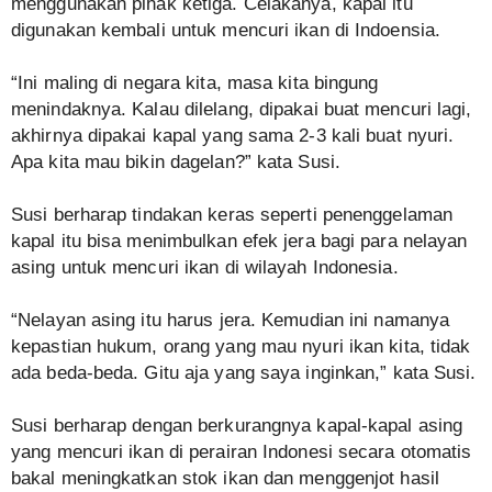
menggunakan pihak ketiga. Celakanya, kapal itu
digunakan kembali untuk mencuri ikan di Indoensia.
“Ini maling di negara kita, masa kita bingung
menindaknya. Kalau dilelang, dipakai buat mencuri lagi,
akhirnya dipakai kapal yang sama 2-3 kali buat nyuri.
Apa kita mau bikin dagelan?” kata Susi.
Susi berharap tindakan keras seperti penenggelaman
kapal itu bisa menimbulkan efek jera bagi para nelayan
asing untuk mencuri ikan di wilayah Indonesia.
“Nelayan asing itu harus jera. Kemudian ini namanya
kepastian hukum, orang yang mau nyuri ikan kita, tidak
ada beda-beda. Gitu aja yang saya inginkan,” kata Susi.
Susi berharap dengan berkurangnya kapal-kapal asing
yang mencuri ikan di perairan Indonesi secara otomatis
bakal meningkatkan stok ikan dan menggenjot hasil