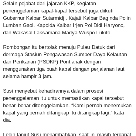
Selain pejabat dari jajaran KKP, kegiatan
penenggelaman kapal-kapal tersebut juga diikuti
Gubernur Kalbar Sutarmidji, Kajati Kalbar Baginda Polin
Lumban Gaol, Kapolda Kalbar Irjen Pol Didi Haryono,
dan Wakasal Laksamana Madya Wuspo Lukito.
Rombongan itu bertolak menuju Pulau Datuk dari
dermaga Stasiun Pengawasan Sumber Daya Kelautan
dan Perikanan (PSDKP) Pontianak dengan
menggunakan tiga buah kapal dengan perjalanan laut
selama hampir 3 jam.
Susi menyebut kehadirannya dalam prosesi
penenggelaman itu untuk memastikan kapal tersebut
benar-benar ditenggelamkan. “Kami pernah menemukan
kapal yang pernah ditangkap itu ditangkap lagi,” kata
dia.
Lebih lanjut Susi menambahkan, saat ini masih terdapat