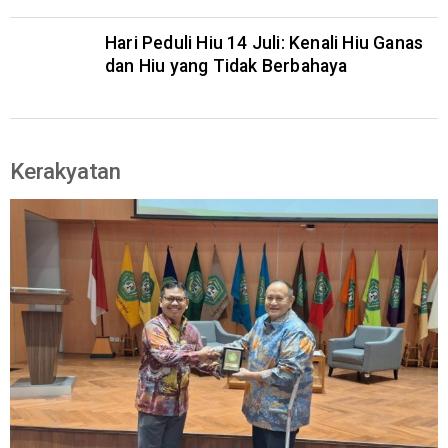
Hari Peduli Hiu 14 Juli: Kenali Hiu Ganas
dan Hiu yang Tidak Berbahaya
Kerakyatan