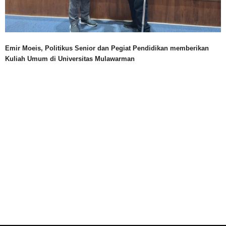
Emir Moeis, Politikus Senior dan Pegiat Pendidikan memberikan
Kuliah Umum di Universitas Mulawarman