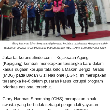
Glory Harimas Sihombing saat digelandang kedalam mobil tahan Kejagung setelah
ditetapkan sebagai tersangka kasus dugaan korupsi MBG. (Foto: Sulindo/Iqyanut Taufik)
Jakarta, koransulindo.com – Kejaksaan Agung
(Kejagung) kembali menetapkan tersangka baru dalam
kasus dugaan korupsi tata kelola Makan Bergizi Gratis
(MBG) pada Badan Gizi Nasional (BGN). Ini merupakan
tersangka ke-6 dalam pusaran kasus korupsi program
prioritas nasional tersebut.
Glory Harimas Sihombing (GHS) merupakan pihak
swasta yang bertindak sebagai pengendali yayasan