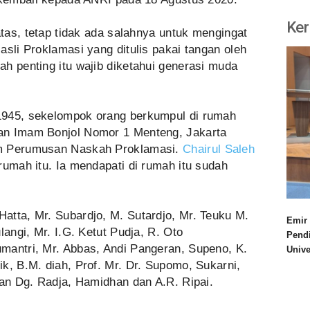
Ker
atas, tetap tidak ada salahnya untuk mengingat
asli Proklamasi yang ditulis pakai tangan oleh
h penting itu wajib diketahui generasi muda
1945, sekelompok orang berkumpul di rumah
an Imam Bonjol Nomor 1 Menteng, Jakarta
um Perumusan Naskah Proklamasi.
Chairul Saleh
rumah itu. Ia mendapati di rumah itu sudah
atta, Mr. Subardjo, M. Sutardjo, Mr. Teuku M.
Emir 
langi, Mr. I.G. Ketut Pudja, R. Oto
Pend
mantri, Mr. Abbas, Andi Pangeran, Supeno, K.
Univ
k, B.M. diah, Prof. Mr. Dr. Supomo, Sukarni,
tan Dg. Radja, Hamidhan dan A.R. Ripai.