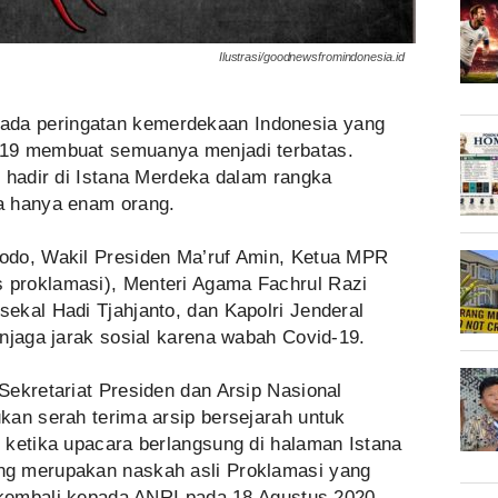
Ilustrasi/goodnewsfromindonesia.id
ada peringatan kemerdekaan Indonesia yang
19 membuat semuanya menjadi terbatas.
 hadir di Istana Merdeka dalam rangka
a hanya enam orang.
odo, Wakil Presiden Ma’ruf Amin, Ketua MPR
proklamasi), Menteri Agama Fachrul Razi
ekal Hadi Tjahjanto, dan Kapolri Jenderal
njaga jarak sosial karena wabah Covid-19.
Sekretariat Presiden dan Arsip Nasional
kan serah terima arsip bersejarah untuk
 ketika upacara berlangsung di halaman Istana
g merupakan naskah asli Proklamasi yang
n kembali kepada ANRI pada 18 Agustus 2020.