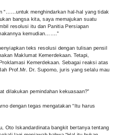
n “……untuk menghindarkan hal-hal yang tidak
lukan bangsa kita, saya memajukan suatu
bil resolusi itu dan Panitia Persiapan
anakannya kemudian…….”
enyiapkan teks resolusi dengan tulisan pensil
amakan Maklumat Kemerdekaan. Tetapi,
n Proklamasi Kemerdekaan. Sebagai reaksi atas
lah Prof.Mr. Dr. Supomo, juris yang selalu mau
pat dilakukan pemindahan kekuasaan?”
rno dengan tegas mengatakan “Itu harus
, Oto Iskandardinata bangkit bertanya tentang
sekali lagi menjawab bahwa “Hal itu bukan