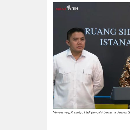
Mensesneg, Prasetyo Hadi (tengah) bersama dengan Se