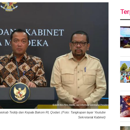
Ter
skab Teddy dan Kepala Bakom RI, Qodari. (Foto: Tangkapan layar Youtube
Sekretariat Kabinet)