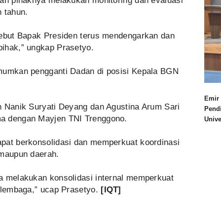
lah pihaknya melakukan monitoring dan evaluasi
 tahun.
rsebut Bapak Presiden terus mendengarkan dan
ihak,” ungkap Prasetyo.
umumkan pengganti Dadan di posisi Kepala BGN
Emir 
eh Nanik Suryati Deyang dan Agustina Arum Sari
Pend
a dengan Mayjen TNI Trenggono.
Univ
apat berkonsolidasi dan memperkuat koordinasi
 maupun daerah.
ra melakukan konsolidasi internal memperkuat
n lembaga,” ucap Prasetyo.
[IQT]