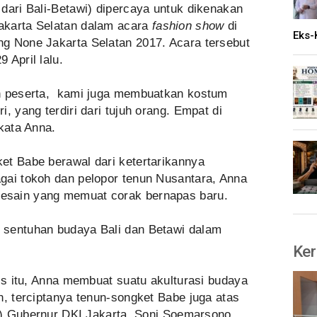
dari Bali-Betawi) dipercaya untuk dikenakan
akarta Selatan dalam acara
fashion show
di
Eks-
g None Jakarta Selatan 2017. Acara tersebut
9 April lalu.
eh peserta, kami juga membuatkan kostum
, yang terdiri dari tujuh orang. Empat di
kata Anna.
et Babe berawal dari ketertarikannya
gai tokoh dan pelopor tenun Nusantara, Anna
esain yang memuat corak bernapas baru.
 sentuhan budaya Bali dan Betawi dalam
Ker
lis itu, Anna membuat suatu akulturasi budaya
n, terciptanya tenun-songket Babe juga atas
t.) Gubernur DKI Jakarta, Soni Soemarsono.