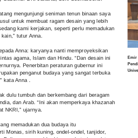
datang mengunjungi seniman tenun binaan saya
ri usul untuk membuat ragam desain yang lebih
sedang kami kerjakan, seperti perlu memadukan
kain,” tutur Anna.
kepada Anna: karyanya nanti memproyeksikan
 lintas agama, Islam dan Hindu. “Dan desain ini
Emir 
Pend
rnurnya. Penerbitan peraturan gubernur ini
Univ
upakan penganut budaya yang sangat terbuka
” kata Anna .
ak dulu tumbuh dan berkembang dari beragam
 India, dan Arab. “Ini akan memperkaya khazanah
t NKRI,” ujarnya.
yang memadukan dua budaya itu
i Monas, sirih kuning, ondel-ondel, tanjidor,