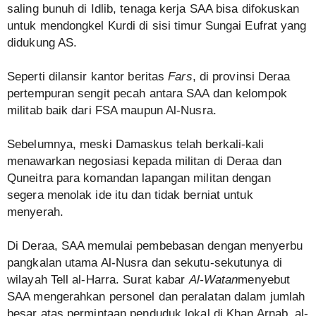
saling bunuh di Idlib, tenaga kerja SAA bisa difokuskan
untuk mendongkel Kurdi di sisi timur Sungai Eufrat yang
didukung AS.
Seperti dilansir kantor beritas
Fars
, di provinsi Deraa
pertempuran sengit pecah antara SAA dan kelompok
militab baik dari FSA maupun Al-Nusra.
Sebelumnya, meski Damaskus telah berkali-kali
menawarkan negosiasi kepada militan di Deraa dan
Quneitra para komandan lapangan militan dengan
segera menolak ide itu dan tidak berniat untuk
menyerah.
Di Deraa, SAA memulai pembebasan dengan menyerbu
pangkalan utama Al-Nusra dan sekutu-sekutunya di
wilayah Tell al-Harra. Surat kabar
Al-Watan
menyebut
SAA mengerahkan personel dan peralatan dalam jumlah
besar atas permintaan penduduk lokal di Khan Arnab, al-