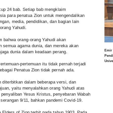
akup 24 bab. Setiap bab mengklaim
ia para penatua Zion untuk mengendalikan
angan, media, pendidikan, dan bagian lain
orang Yahudi.
im bahwa orang-orang Yahudi akan
n semua agama dunia, dan mereka akan
Emir 
jaga dunia dalam keadaan perang.
Pend
Univ
Pertemuan-pertemuan itu tidak pernah terjadi
ebagai Penatua Zion tidak pernah ada.
n diterbitkan dalam beberapa versi, dan
juan, yaitu menyalahkan orang Yahudi atas
i penyaliban Yesus Kristus, penyebaran Wabah
 serangan 9/11, bahkan pandemi Covid-19.
e Elders of Zion terbit pada tahun 1903. Pada