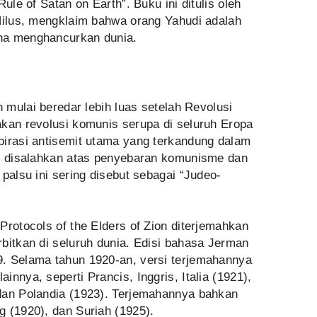
ule of Satan on Earth”. Buku ini ditulis oleh
 Nilus, mengklaim bahwa orang Yahudi adalah
ha menghancurkan dunia.
n mulai beredar lebih luas setelah Revolusi
akan revolusi komunis serupa di seluruh Eropa
pirasi antisemit utama yang terkandung dalam
us disalahkan atas penyebaran komunisme dan
palsu ini sering disebut sebagai “Judeo-
Protocols of the Elders of Zion diterjemahkan
bitkan di seluruh dunia. Edisi bahasa Jerman
. Selama tahun 1920-an, versi terjemahannya
nnya, seperti Prancis, Inggris, Italia (1921),
dan Polandia (1923). Terjemahannya bahkan
 (1920), dan Suriah (1925).