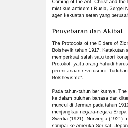
Coming of the Anti-Christ and the R
mistikus antisemit Rusia, Sergei
agen kekuatan setan yang berusa
Penyebaran dan Akibat
The Protocols of the Elders of Zio
Bolshevik tahun 1917. Ketakutan 
memperkuat salah satu teori kons
Protokol, yaitu orang Yahudi har
perencanaan revolusi ini. Tuduhan 
Bolshevisme”.
Pada tahun-tahun berikutnya, The 
ke dalam puluhan bahasa dan diter
muncul di Jerman pada tahun 1919
menjangkau negara-negara Eropa lai
Swedia (1921), Norwegia (1921), 
sampai ke Amerika Serikat, Jepang