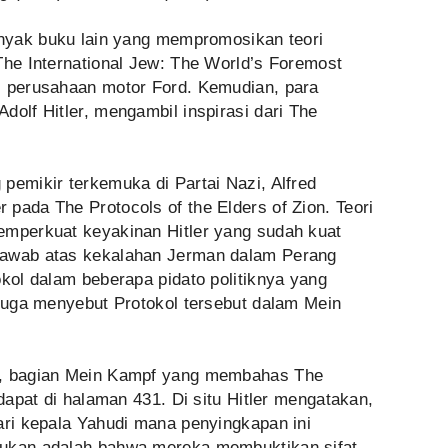
banyak buku lain yang mempromosikan teori
The International Jew: The World’s Foremost
i perusahaan motor Ford. Kemudian, para
dolf Hitler, mengambil inspirasi dari The
pemikir terkemuka di Partai Nazi, Alfred
pada The Protocols of the Elders of Zion. Teori
emperkuat keyakinan Hitler yang sudah kuat
jawab atas kekalahan Jerman dalam Perang
okol dalam beberapa pidato politiknya yang
 juga menyebut Protokol tersebut dalam Mein
a, bagian Mein Kampf yang membahas The
rdapat di halaman 431. Di situ Hitler mengatakan,
ari kepala Yahudi mana penyingkapan ini
tukan adalah bahwa mereka membuktikan sifat