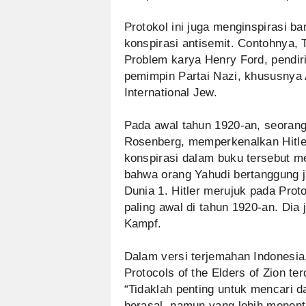
Protokol ini juga menginspirasi 
konspirasi antisemit. Contohnya, 
Problem karya Henry Ford, pendir
pemimpin Partai Nazi, khususnya A
International Jew.
Pada awal tahun 1920-an, seorang 
Rosenberg, memperkenalkan Hitler 
konspirasi dalam buku tersebut m
bahwa orang Yahudi bertanggung 
Dunia 1. Hitler merujuk pada Prot
paling awal di tahun 1920-an. Dia
Kampf.
Dalam versi terjemahan Indonesi
Protocols of the Elders of Zion te
“Tidaklah penting untuk mencari d
berasal, namun yang lebih menen