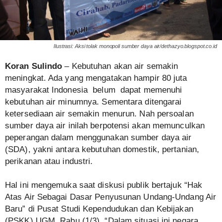
Ilustrasi: Aksi tolak monopoli sumber daya air/dethazyo.blogspot.co.id
Koran Sulindo
– Kebutuhan akan air semakin
meningkat. Ada yang mengatakan hampir 80 juta
masyarakat Indonesia belum dapat memenuhi
kebutuhan air minumnya. Sementara ditengarai
ketersediaan air semakin menurun. Nah persoalan
sumber daya air inilah berpotensi akan memunculkan
peperangan dalam menggunakan sumber daya air
(SDA), yakni antara kebutuhan domestik, pertanian,
perikanan atau industri.
Hal ini mengemuka saat diskusi publik bertajuk “Hak
Atas Air Sebagai Dasar Penyusunan Undang-Undang Air
Baru” di Pusat Studi Kependudukan dan Kebijakan
(PSKK) UGM, Rabu (1/3). “Dalam situasi ini negara