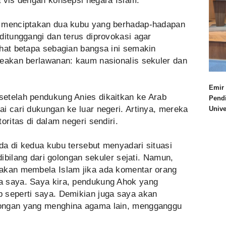
a vis dengan konsepsi negara Islam.
k menciptakan dua kubu yang berhadap-hadapan
ditunggangi dan terus diprovokasi agar
ihat betapa sebagian bangsa ini semakin
seakan berlawanan: kaum nasionalis sekuler dan
Emir 
etelah pendukung Anies dikaitkan ke Arab
Pend
i cari dukungan ke luar negeri. Artinya, mereka
Univ
oritas di dalam negeri sendiri.
da di kedua kubu tersebut menyadari situasi
 dibilang dari golongan sekuler sejati. Namun,
 akan membela Islam jika ada komentar orang
a saya. Saya kira, pendukung Ahok yang
 seperti saya. Demikian juga saya akan
ongan yang menghina agama lain, mengganggu