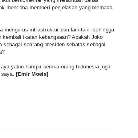
au ikut berkomentar yang menambah panas
h tak mencoba memberi penjelasan yang memadai
 mengurus infrastruktur dan lain-lain, sehingga
n kembali ikatan kebangsaan? Apakah Joko
a sebagai seorang presiden sebatas sebagai
a?
 saya yakin hampir semua orang Indonesia juga
 saya.
[Emir Moe
i
s]