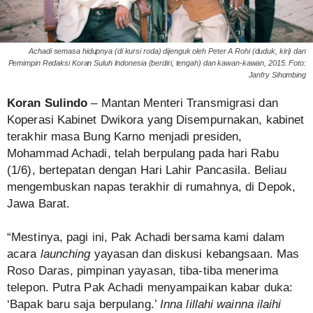
Achadi semasa hidupnya (di kursi roda) dijenguk oleh Peter A Rohi (duduk, kiri) dan
Pemimpin Redaksi Koran Suluh Indonesia (berdiri, tengah) dan kawan-kawan, 2015. Foto:
Janfry Sihombing
Koran Sulindo
– Mantan Menteri Transmigrasi dan
Koperasi Kabinet Dwikora yang Disempurnakan, kabinet
terakhir masa Bung Karno menjadi presiden,
Mohammad Achadi, telah berpulang pada hari Rabu
(1/6), bertepatan dengan Hari Lahir Pancasila. Beliau
mengembuskan napas terakhir di rumahnya, di Depok,
Jawa Barat.
“Mestinya, pagi ini, Pak Achadi bersama kami dalam
acara
launching
yayasan dan diskusi kebangsaan. Mas
Roso Daras, pimpinan yayasan, tiba-tiba menerima
telepon. Putra Pak Achadi menyampaikan kabar duka:
‘Bapak baru saja berpulang.’
Inna lillahi wainna ilaihi