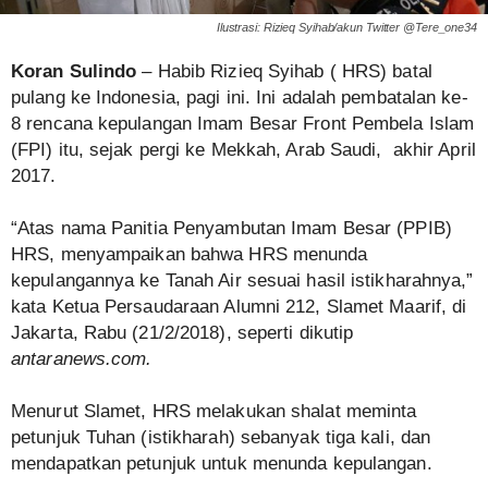
Ilustrasi: Rizieq Syihab/akun Twitter @Tere_one34
Koran Sulindo
– Habib Rizieq Syihab ( HRS) batal
pulang ke Indonesia, pagi ini. Ini adalah pembatalan ke-
8 rencana kepulangan Imam Besar Front Pembela Islam
(FPI) itu, sejak pergi ke Mekkah, Arab Saudi, akhir April
2017.
“Atas nama Panitia Penyambutan Imam Besar (PPIB)
HRS, menyampaikan bahwa HRS menunda
kepulangannya ke Tanah Air sesuai hasil istikharahnya,”
kata Ketua Persaudaraan Alumni 212, Slamet Maarif, di
Jakarta, Rabu (21/2/2018), seperti dikutip
antaranews.com.
Menurut Slamet, HRS melakukan shalat meminta
petunjuk Tuhan (istikharah) sebanyak tiga kali, dan
mendapatkan petunjuk untuk menunda kepulangan.