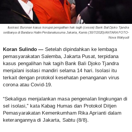
Ilustrasi: Buronan kasus korupsi pengalihan hak tagih (cessie) Bank Bali Djoko Tjandra
setibanya di Bandara Halim Perdanakusuma Jakarta, Kamis (30/7/2020)/ANTARA FOTO-
Nova Wahyudi
Koran Sulindo —
Setelah dipindahkan ke lembaga
pemasyarakatan Salemba, Jakarta Pusat, terpidana
kasus pengalihan hak tagih Bank Bali Djoko Tjandra
menjalani isolasi mandiri selama 14 hari. Isolasi itu
terkait dengan protokol kesehatan penanganan virus
corona atau Covid-19.
“Sekaligus menjalankan masa pengenalan lingkungan di
sel isolasi,” kata Kabag Humas dan Protokol Ditjen
Pemasyarakatan Kemenkumham Rika Aprianti dalam
keterangannya di Jakarta, Sabtu (8/8).