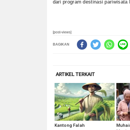
dari program destinasi pariwisata
[post-views]
BAGIKAN
ARTIKEL TERKAIT
Kantong Falah
Muhaim