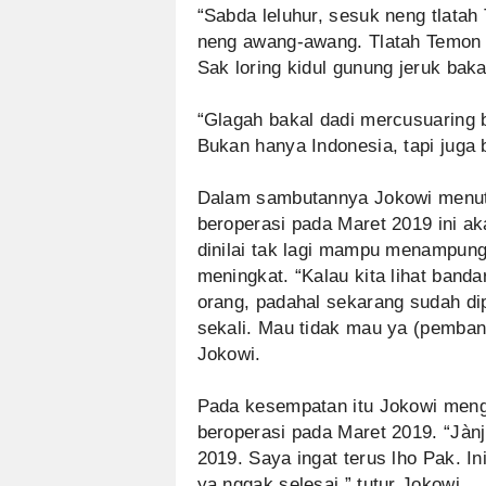
“Sabda leluhur, sesuk neng tlata
neng awang-awang. Tlatah Temon k
Sak loring kidul gunung jeruk baka
“Glagah bakal dadi mercusuaring 
Bukan hanya Indonesia, tapi juga
Dalam sambutannya Jokowi menut
beroperasi pada Maret 2019 ini a
dinilai tak lagi mampu menampun
meningkat. “Kalau kita lihat banda
orang, padahal sekarang sudah di
sekali. Mau tidak mau ya (pemban
Jokowi.
Pada kesempatan itu Jokowi mengi
beroperasi pada Maret 2019. “Jànj
2019. Saya ingat terus lho Pak. I
ya nggak selesai,” tutur Jokowi.