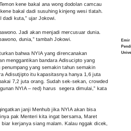
h Temon kene bakal ana wong dodolan camcau
ene bakal dadi susuhing kinjeng wesi tlatah.
l dadi kuta,” ujar Jokowi.
bawono. Jadi akan menjadi mercusuar dunia.
 bawono, dunia,” tambah Jokowi.
Emir 
Pend
Univ
urkan bahwa NYIA yang direncanakan
kan menggantikan bandara Adisucipto yang
g penumpang yang semakin tahun semakin
ra Adisutjipto itu kapasitasnya hanya 1,6 juta
pakai 7,2 juta orang. Sudah sek-sekan, crowded
gunan NYIA – red) harus segera dimulai,” kata
ngatkan janji Menhub jika NYIA akan bisa
inya pak Menteri kita ingat bersama, Maret
ni biar kerjanya siang malam. Kalau nggak dicek,