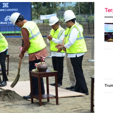
Ter
Trum