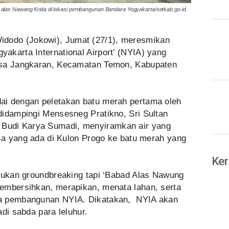
 alas Nawang Krida di lokasi pembangunan Bandara Yogyakarta/setkab.go.id
idodo (Jokowi), Jumat (27/1), meresmikan
akarta International Airport’ (NYIA) yang
esa Jangkaran, Kecamatan Temon, Kabupaten
ai dengan peletakan batu merah pertama oleh
didampingi Mensesneg Pratikno, Sri Sultan
udi Karya Sumadi, menyiramkan air yang
esa yang ada di Kulon Progo ke batu merah yang
Ker
 bukan groundbreaking tapi ‘Babad Alas Nawung
embersihkan, merapikan, menata lahan, serta
ma pembangunan NYIA. Dikatakan, NYIA akan
di sabda para leluhur.