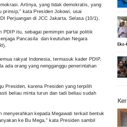
emokrasi. Artinya, yang tidak demokratis, yang
 prinsip,” kata Presiden Jokowi, usai
I Perjuangan di JCC Jakarta, Selasa (10/1).
DIP itu, sebagai pemimpin partai politik
 menjaga Pancasila dan keutuhan Negara
Eks-
I).
semua rakyat Indonesia, termasuk kader PDIP,
la ada orang yang nengganggu penerintahan
u Presiden, karena Presiden yang terpilih
sti beliau minta turun dan tadi beliau sudah
Ker
en menyerahkan kepada Megawati terkait bentuk
anyakan ke Bu Mega,” kata Presiden sambil