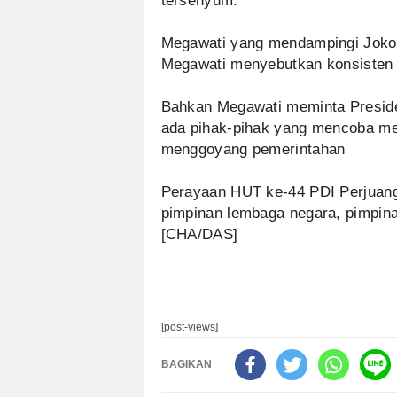
tersenyum.
Megawati yang mendampingi Jokow
Megawati menyebutkan konsisten
Bahkan Megawati meminta Preside
ada pihak-pihak yang mencoba m
menggoyang pemerintahan
Perayaan HUT ke-44 PDI Perjuangan
pimpinan lembaga negara, pimpinan 
[CHA/DAS]
[post-views]
BAGIKAN