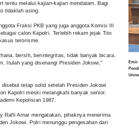
t tentu melalui kajian-kajian mendalam. Bagi
o tidaklah asing.
anggota Fraksi PKB yang juga anggota Komisi III
bagai calon Kapolri. Terlebih rekam jejak Tito
kasus terorisme.
rhana, bersih, berintegritas, tidak banyak bicara,
Emir 
m. Itulah yang disenangi Presiden Jokowi,”
Pend
Univ
 disebut tetap solid setelah Presiden Jokowi
on Kapolri meski melangkahi banyak senior.
kademi Kepolisian 1987.
oy Rafli Amar mengatakan, pihaknya menerima
den Jokowi. Polri menunggu pengesahan dari