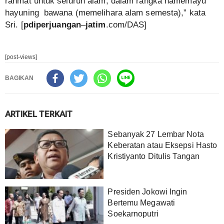
rahmat untuk seluruh alam, dalam rangka hamemayu
hayuning bawana (memelihara alam semesta),” kata
Sri. [
pdiperjuangan
–
jatim
.com/DAS]
[post-views]
BAGIKAN
ARTIKEL TERKAIT
Sebanyak 27 Lembar Nota
Keberatan atau Eksepsi Hasto
Kristiyanto Ditulis Tangan
Presiden Jokowi Ingin
Bertemu Megawati
Soekarnoputri