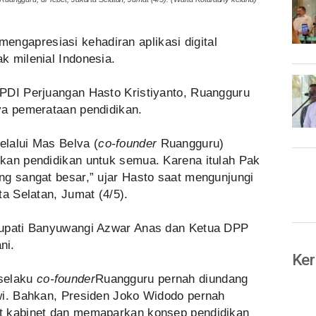
engapresiasi kehadiran aplikasi digital
k milenial Indonesia.
PDI Perjuangan Hasto Kristiyanto, Ruangguru
ya pemerataan pendidikan.
lalui Mas Belva (
co-founder
Ruangguru)
kan pendidikan untuk semua. Karena itulah Pak
ng sangat besar,” ujar Hasto saat mengunjungi
ta Selatan, Jumat (4/5).
Bupati Banyuwangi Azwar Anas dan Ketua DPP
ni.
Ker
 selaku
co-founder
Ruangguru pernah diundang
wi. Bahkan, Presiden Joko Widodo pernah
t kabinet dan memaparkan konsep pendidikan