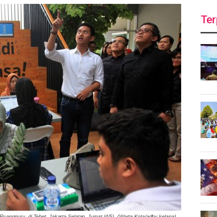
Ter
uangguru, di Tebet, Jakarta Selatan, Jumat (4/5). (Warta Kota/adhy kelana)