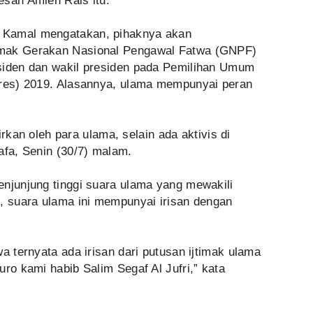
san Amien Rais itu.
 Kamal mengatakan, pihaknya akan
imak Gerakan Nasional Pengawal Fatwa (GNPF)
siden dan wakil presiden pada Pemilihan Umum
pres) 2019. Alasannya, ulama mempunyai peran
hirkan oleh para ulama, selain ada aktivis di
afa, Senin (30/7) malam.
enjunjung tinggi suara ulama yang mewakili
i, suara ulama ini mempunyai irisan dengan
a ternyata ada irisan dari putusan ijtimak ulama
uro kami habib Salim Segaf Al Jufri,” kata