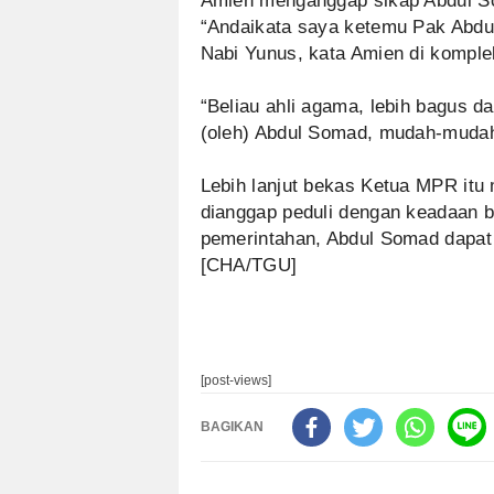
Amien menganggap sikap Abdul So
“Andaikata saya ketemu Pak Abdul
Nabi Yunus, kata Amien di komple
“Beliau ahli agama, lebih bagus d
(oleh) Abdul Somad, mudah-mudah
Lebih lanjut bekas Ketua MPR itu
dianggap peduli dengan keadaan 
pemerintahan, Abdul Somad dapat m
[CHA/TGU]
[post-views]
BAGIKAN