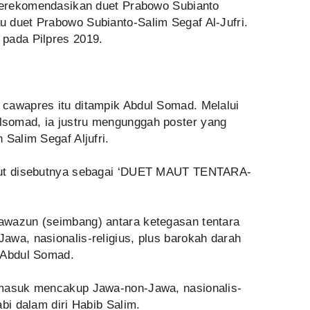
 merekomendasikan duet Prabowo Subianto
 duet Prabowo Subianto-Salim Segaf Al-Jufri.
pada Pilpres 2019.
cawapres itu ditampik Abdul Somad. Melalui
somad, ia justru mengunggah poster yang
 Salim Segaf Aljufri.
ebut disebutnya sebagai ‘DUET MAUT TENTARA-
awazun (seimbang) antara ketegasan tentara
awa, nasionalis-religius, plus barokah darah
s Abdul Somad.
rmasuk mencakup Jawa-non-Jawa, nasionalis-
bi dalam diri Habib Salim.