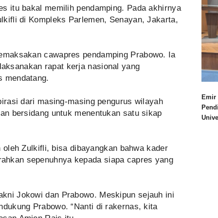
es itu bakal memilih pendamping. Pada akhirnya
lkifli di Kompleks Parlemen, Senayan, Jakarta,
 memaksakan cawapres pendamping Prabowo. Ia
aksanakan rapat kerja nasional yang
us mendatang.
Emir 
pirasi dari masing-masing pengurus wilayah
Pend
akan bersidang untuk menentukan satu sikap
Univ
h oleh Zulkifli, bisa dibayangkan bahwa kader
rahkan sepenuhnya kepada siapa capres yang
kni Jokowi dan Prabowo. Meskipun sejauh ini
ndukung Prabowo. “Nanti di rakernas, kita