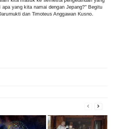
dalam kita masuk ke semesta pengetahuan yang
rti apa yang kita namai dengan Jepang?” Begitu
Darumukti dan Timoteus Anggawan Kusno.