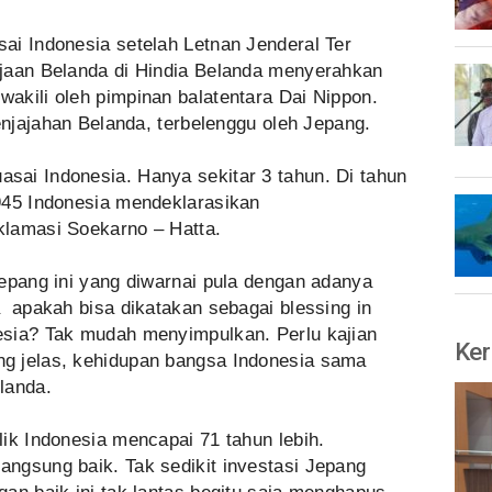
ai Indonesia setelah Letnan Jenderal Ter
jaan Belanda di Hindia Belanda menyerahkan
akili oleh pimpinan balatentara Dai Nippon.
penjajahan Belanda, terbelenggu oleh Jepang.
ai Indonesia. Hanya sekitar 3 tahun. Di tahun
945 Indonesia mendeklarasikan
klamasi Soekarno – Hatta.
epang ini yang diwarnai pula dengan adanya
 apakah bisa dikatakan sebagai blessing in
esia? Tak mudah menyimpulkan. Perlu kajian
Ker
g jelas, kehidupan bangsa Indonesia sama
landa.
ik Indonesia mencapai 71 tahun lebih.
ngsung baik. Tak sedikit investasi Jepang