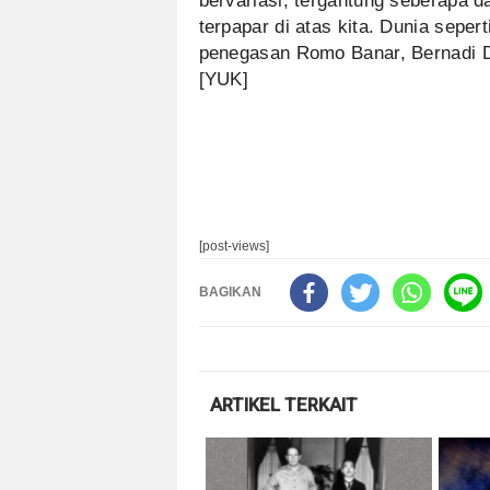
bervariasi, tergantung seberapa 
terpapar di atas kita. Dunia sepe
penegasan Romo Banar, Bernadi 
[YUK]
[post-views]
BAGIKAN
ARTIKEL TERKAIT