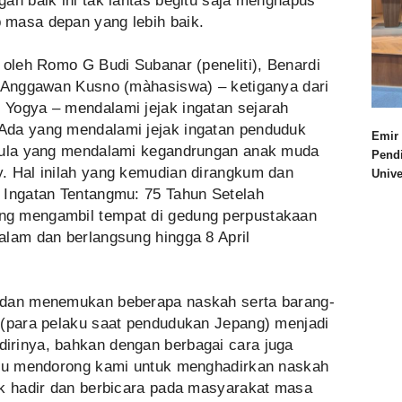
an baik ini tak lantas begitu saja menghapus
 masa depan yang lebih baik.
 oleh Romo G Budi Subanar (peneliti), Benardi
s Anggawan Kusno (màhasiswa) – ketiganya dari
Yogya – mendalami jejak ingatan sejarah
Ada yang mendalami jejak ingatan penduduk
Emir 
 pula yang mendalami kegandrungan anak muda
Pend
. Hal inilah yang kemudian dirangkum dan
Univ
 Ingatan Tentangmu: 75 Tahun Setelah
ng mengambil tempat di gedung perpustakaan
alam dan berlangsung hingga 8 April
 dan menemukan beberapa naskah serta barang-
 (para pelaku saat pendudukan Jepang) menjadi
irinya, bahkan dengan berbagai cara juga
itu mendorong kami untuk menghadirkan naskah
uk hadir dan berbicara pada masyarakat masa