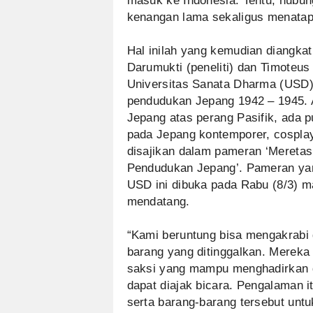
masuk ke Indonesia. Tentu, hubung
kenangan lama sekaligus menatap
Hal inilah yang kemudian diangkat
Darumukti (peneliti) dan Timoteu
Universitas Sanata Dharma (USD) 
pendudukan Jepang 1942 – 1945. 
Jepang atas perang Pasifik, ada
pada Jepang kontemporer, cosplay
disajikan dalam pameran ‘Meretas
Pendudukan Jepang’. Pameran ya
USD ini dibuka pada Rabu (8/3) m
mendatang.
“Kami beruntung bisa mengakrabi
barang yang ditinggalkan. Mereka
saksi yang mampu menghadirkan d
dapat diajak bicara. Pengalaman 
serta barang-barang tersebut unt