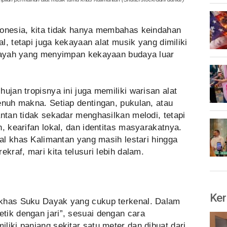
donesia, kita tidak hanya membahas keindahan
al, tetapi juga kekayaan alat musik yang dimiliki
ilayah yang menyimpan kekayaan budaya luar
ujan tropisnya ini juga memiliki warisan alat
enuh makna. Setiap dentingan, pukulan, atau
antan tidak sekadar menghasilkan melodi, tetapi
, kearifan lokal, dan identitas masyarakatnya.
nal khas Kalimantan yang masih lestari hingga
ekraf, mari kita telusuri lebih dalam.
Ker
 khas Suku Dayak yang cukup terkenal. Dalam
tik dengan jari”, sesuai dengan cara
liki panjang sekitar satu meter dan dibuat dari