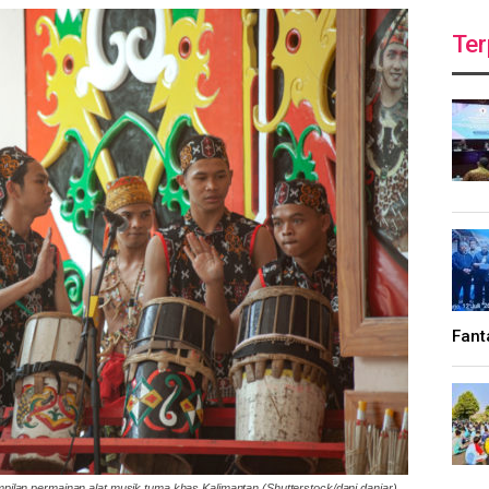
Ter
Fant
pilan permainan alat musik tuma khas Kalimantan (Shutterstock/dani daniar)