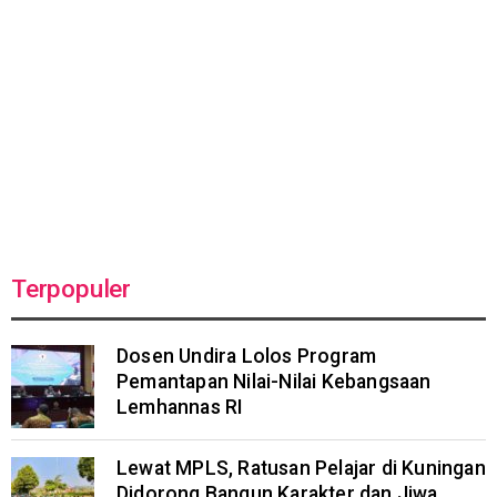
Terpopuler
Dosen Undira Lolos Program
Pemantapan Nilai-Nilai Kebangsaan
Lemhannas RI
Lewat MPLS, Ratusan Pelajar di Kuningan
Didorong Bangun Karakter dan Jiwa