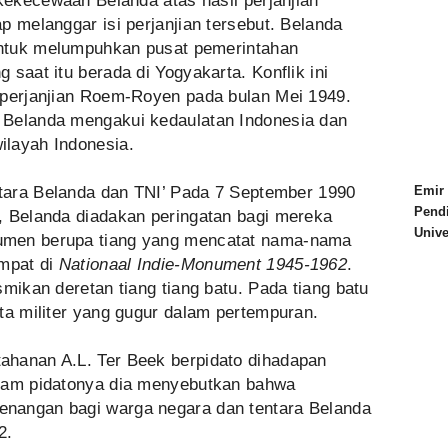
 kekecewaan Belanda atas hasil perjanjian
p melanggar isi perjanjian tersebut. Belanda
 untuk melumpuhkan pusat pemerintahan
saat itu berada di Yogyakarta. Konflik ini
 perjanjian Roem-Royen pada bulan Mei 1949.
 Belanda mengakui kedaulatan Indonesia dan
ilayah Indonesia.
Emir 
entara Belanda dan TNI’ Pada 7 September 1990
Pend
, Belanda diadakan peringatan bagi mereka
Univ
umen berupa tiang yang mencatat nama-nama
empat di
Nationaal Indie-Monument 1945-1962
.
smikan deretan tiang tiang batu. Pada tiang batu
ta militer yang gugur dalam pertempuran.
ahanan A.L. Ter Beek berpidato dihadapan
alam pidatonya dia menyebutkan bahwa
nangan bagi warga negara dan tentara Belanda
2.