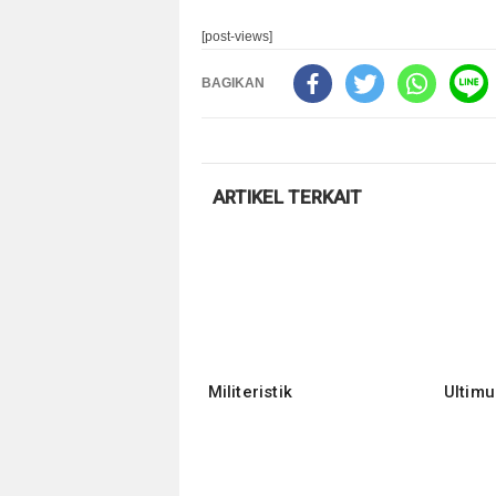
[post-views]
BAGIKAN
ARTIKEL TERKAIT
Militeristik
Ultim