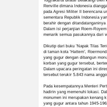
Yogyakarta dilatar belakangi oleh
Renville dimana Indonesia diangga
pada Agresi Militer II berencana
sementara Republik Indonesia yang 
berahir dengan ditandatanganinya
Dalam isi perjanjian Roem-Royem
menarik semua pasukannya dari w
Dikutip dari buku ’Napak Tilas T
di taman kota ’Hattem’, Roermond
yang gugur dengan dibangun mon
korban yang gugur tersebut, bert
Dalam upacara peringatan ini dire
tersebut terukir 5.843 nama anggo
Pada kesempatannya Menteri Pert
hadirin yang memenuhi lokasi. D
monumen ini merupakan kenang ke
yang gugur antara tahun 1945-196