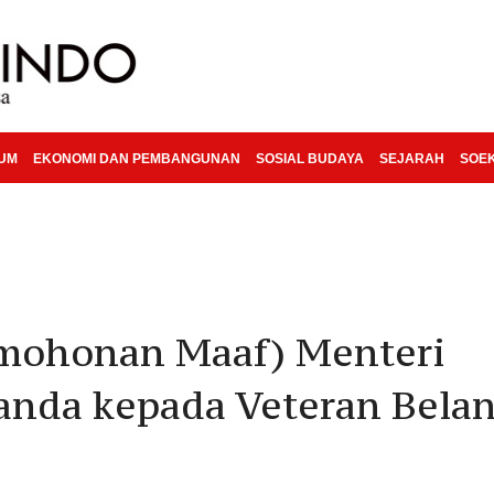
KUM
EKONOMI DAN PEMBANGUNAN
SOSIAL BUDAYA
SEJARAH
SOE
rmohonan Maaf) Menteri
anda kepada Veteran Bela