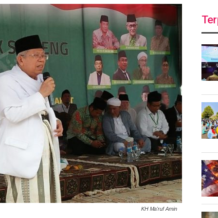
Ter
KH Ma'ruf Amin