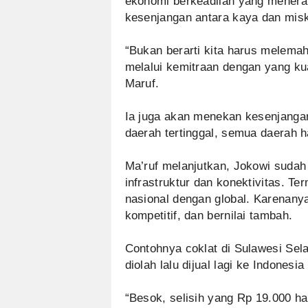
ekonomi berkeadilan yang menerap
kesenjangan antara kaya dan miski
“Bukan berarti kita harus melema
melalui kemitraan dengan yang k
Maruf.
Ia juga akan menekan kesenjangan
daerah tertinggal, semua daerah h
Ma’ruf melanjutkan, Jokowi suda
infrastruktur dan konektivitas. T
nasional dengan global. Karenanya
kompetitif, dan bernilai tambah.
Contohnya coklat di Sulawesi Sel
diolah lalu dijual lagi ke Indonesi
“Besok, selisih yang Rp 19.000 har