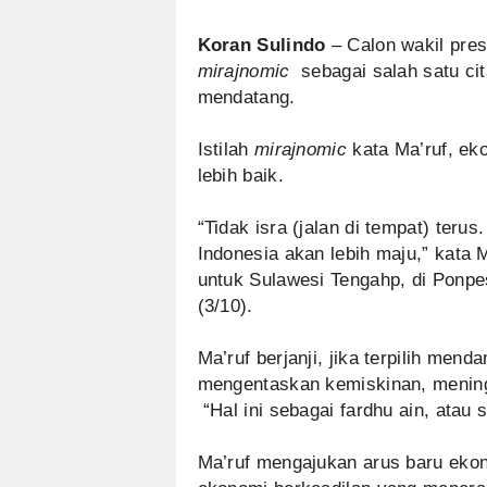
Koran Sulindo
– Calon wakil pre
mirajnomic
sebagai salah satu cita
mendatang.
Istilah
mirajnomic
kata Ma’ruf, ek
lebih baik.
“‎Tidak isra (jalan di tempat) ter
Indonesia akan lebih maju,” kata
untuk Sulawesi Tengahp, di Ponpe
(3/10).
Ma’ruf berjanji, jika terpilih men
mengentaskan kemiskinan, mening
“Hal ini sebagai fardhu ain, atau 
Ma’ruf mengajukan arus baru eko