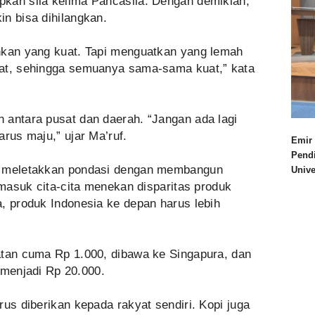
kan sila kelima Pancasila. Dengan demikian,
n bisa dihilangkan.
hkan yang kuat. Tapi menguatkan yang lemah
uat, sehingga semuanya sama-sama kuat,” kata
 antara pusat dan daerah. “Jangan ada lagi
arus maju,” ujar Ma’ruf.
Emir 
Pend
h meletakkan pondasi dengan membangun
Univ
ermasuk cita-cita menekan disparitas produk
, produk Indonesia ke depan harus lebih
atan cuma Rp 1.000, dibawa ke Singapura, dan
a menjadi Rp 20.000.
us diberikan kepada rakyat sendiri.‎ Kopi juga