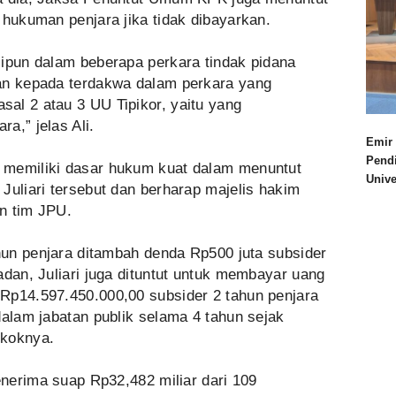
 hukuman penjara jika tidak dibayarkan.
lipun dalam beberapa perkara tindak pidana
an kepada terdakwa dalam perkara yang
al 2 atau 3 UU Tipikor, yaitu yang
a,” jelas Ali.
Emir 
Pend
 memiliki dasar hukum kuat dalam menuntut
Univ
Juliari tersebut dan berharap majelis hakim
n tim JPU.
ahun penjara ditambah denda Rp500 juta subsider
adan, Juliari juga dituntut untuk membayar uang
Rp14.597.450.000,00 subsider 2 tahun penjara
dalam jabatan publik selama 4 tahun sejak
okoknya.
menerima suap Rp32,482 miliar dari 109