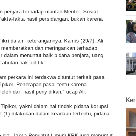
n penjara terhadap mantan Menteri Sosial
fakta-fakta hasil persidangan, bukan karena
Fikri dalam keterangannya, Kamis (29/7). Ali
n memberatkan dan meringankan terhadap
ar dalam menuntut baik pidana penjara, uang
abutan hak politik.
m perkara ini terdakwa dituntut terkait pasal
ipikor. Penerapan pasal tentu karena
oleh dari hasil penyidikan,” ucap Ali.
Ker
Tipikor, yakni dalam hal tindak pidana korupsi
(1) dilakukan dalam keadaan tertentu, pidana
ta dia, Jaksa Penuntut Umum KPK juga menuntut