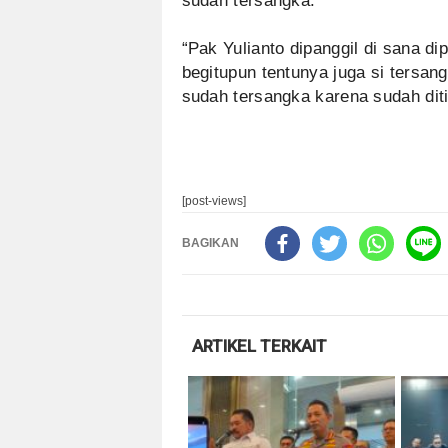
sudah tersangka.
“Pak Yulianto dipanggil di sana di
begitupun tentunya juga si tersan
sudah tersangka karena sudah dit
[post-views]
BAGIKAN
ARTIKEL TERKAIT