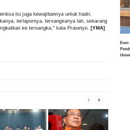
periksa itu juga kewajibannya untuk hadir,
gkanya, terlapornya, tersangkanya lah, sekarang
ingkatkan ke tersangka,” kata Prasetyo.
[
YMA
]
Emir 
Pend
Univ