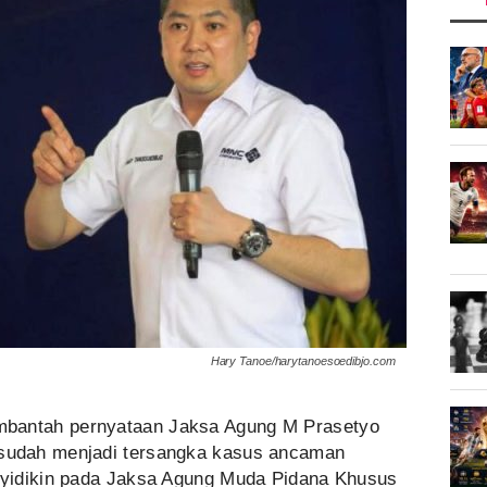
Hary Tanoe/harytanoesoedibjo.com
bantah pernyataan Jaksa Agung M Prasetyo
udah menjadi tersangka kasus ancaman
yidikin pada Jaksa Agung Muda Pidana Khusus