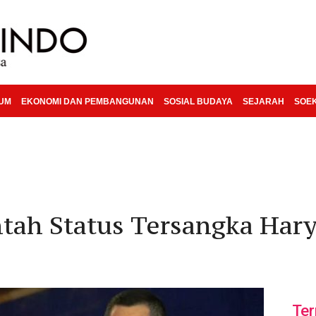
KUM
EKONOMI DAN PEMBANGUNAN
SOSIAL BUDAYA
SEJARAH
SOE
ntah Status Tersangka Har
Ter