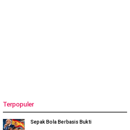
Terpopuler
Sepak Bola Berbasis Bukti