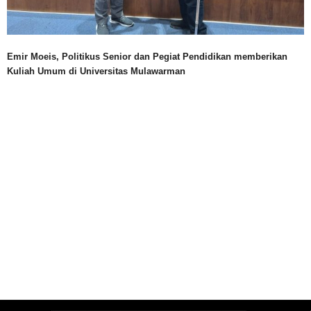
Emir Moeis, Politikus Senior dan Pegiat Pendidikan memberikan
Kuliah Umum di Universitas Mulawarman