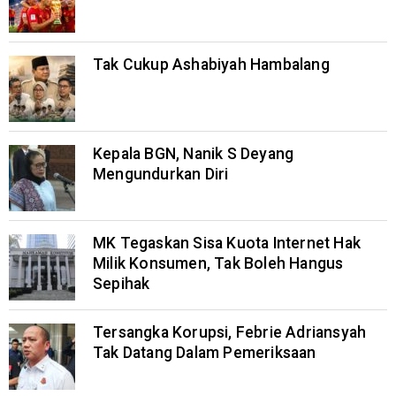
Tak Cukup Ashabiyah Hambalang
Kepala BGN, Nanik S Deyang
Mengundurkan Diri
MK Tegaskan Sisa Kuota Internet Hak
Milik Konsumen, Tak Boleh Hangus
Sepihak
Tersangka Korupsi, Febrie Adriansyah
Tak Datang Dalam Pemeriksaan