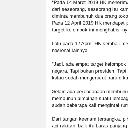
“Pada 14 Maret 2019 HK menerima
dari seseorang, seseorang itu kam
diminta membunuh dua orang tokoh
Pada 12 April 2019 HK mendapat p
target kelompok ini menghabisi ny
Lalu pada 12 April, HK kembali m
nasional lainnya.
“Jadi, ada empat target kelompok 
negara. Tapi bukan presiden. Tap
kalau sudah mengerucut baru dikas
Selain ada perencanaan membunuh 
membunuh pimpinan suatu lembaga
sudah beberapa kali mengintai rum
Dari tangan keenam tersangka, pih
api rakitan, baik itu Laras panja