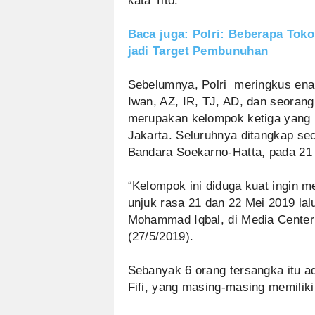
kata Tito.
Baca juga: Polri: Beberapa Tok
jadi Target Pembunuhan
Sebelumnya, Polri meringkus enam
Iwan, AZ, IR, TJ, AD, dan seorang 
merupakan kelompok ketiga yang 
Jakarta. Seluruhnya ditangkap sec
Bandara Soekarno-Hatta, pada 21
“Kelompok ini diduga kuat ingin m
unjuk rasa 21 dan 22 Mei 2019 lal
Mohammad Iqbal, di Media Center
(27/5/2019).
Sebanyak 6 orang tersangka itu ad
Fifi, yang masing-masing memilik