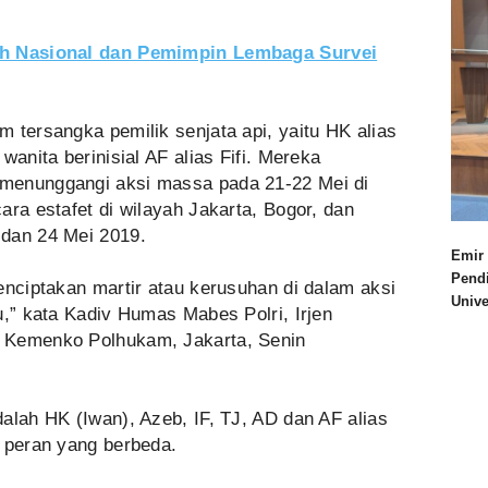
oh Nasional dan Pemimpin Lembaga Survei
 tersangka pemilik senjata api, yaitu HK alias
wanita berinisial AF alias Fifi. Mereka
menunggangi aksi massa pada 21-22 Mei di
ara estafet di wilayah Jakarta, Bogor, dan
 dan 24 Mei 2019.
Emir 
Pend
enciptakan martir atau kerusuhan di dalam aksi
Univ
u,” kata Kadiv Humas Mabes Polri, Irjen
 Kemenko Polhukam, Jakarta, Senin
alah HK (Iwan), Azeb, IF, TJ, AD dan AF alias
i peran yang berbeda.