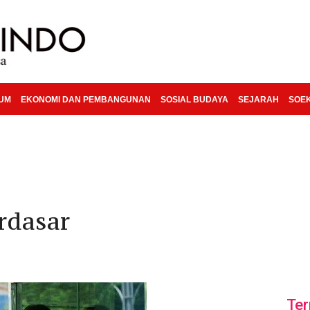
KUM
EKONOMI DAN PEMBANGUNAN
SOSIAL BUDAYA
SEJARAH
SOE
rdasar
Ter