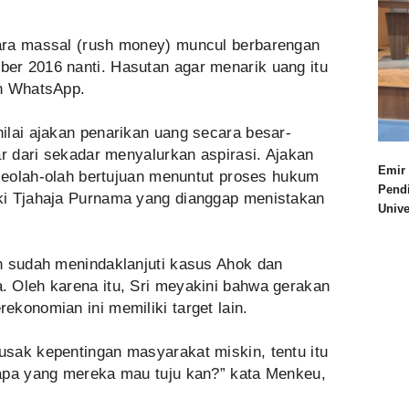
ara massal (rush money) muncul berbarengan
er 2016 nanti. Hasutan agar menarik uang itu
an WhatsApp.
ilai ajakan penarikan uang secara besar-
ar dari sekadar menyalurkan aspirasi. Ajakan
Emir 
 seolah-olah bertujuan menuntut proses hukum
Pend
ki Tjahaja Purnama yang dianggap menistakan
Univ
n sudah menindaklanjuti kasus Ahok dan
 Oleh karena itu, Sri meyakini bahwa gerakan
konomian ini memiliki target lain.
sak kepentingan masyarakat miskin, tentu itu
apa yang mereka mau tuju kan?” kata Menkeu,