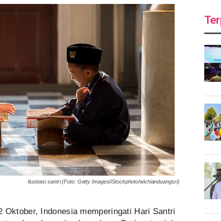
Ter
Ilustrasi santri (Foto: Getty Images/iStockphoto/wichianduangsri)
2 Oktober, Indonesia memperingati Hari Santri