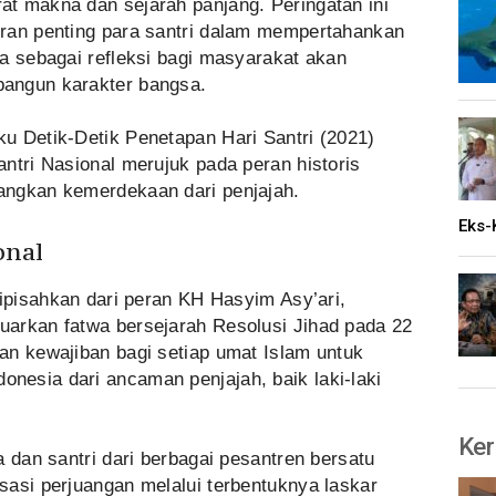
t makna dan sejarah panjang. Peringatan ini
ran penting para santri dalam mempertahankan
a sebagai refleksi bagi masyarakat akan
angun karakter bangsa.
u Detik-Detik Penetapan Hari Santri (2021)
ntri Nasional merujuk pada peran historis
angkan kemerdekaan dari penjajah.
Eks-
onal
dipisahkan dari peran KH Hasyim Asy’ari,
arkan fatwa bersejarah Resolusi Jihad pada 22
an kewajiban bagi setiap umat Islam untuk
esia dari ancaman penjajah, baik laki-laki
Ker
a dan santri dari berbagai pesantren bersatu
sasi perjuangan melalui terbentuknya laskar