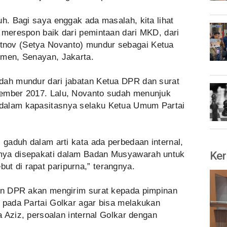
uh. Bagi saya enggak ada masalah, kita lihat
 merespon baik dari pemintaan dari MKD, dari
nov (Setya Novanto) mundur sebagai Ketua
emen, Senayan, Jakarta.
dah mundur dari jabatan Ketua DPR dan surat
sember 2017. Lalu, Novanto sudah menunjuk
dalam kapasitasnya selaku Ketua Umum Partai
, gaduh dalam arti kata ada perbedaan internal,
Ker
mya disepakati dalam Badan Musyawarah untuk
t di rapat paripurna,” terangnya.
nan DPR akan mengirim surat kepada pimpinan
k pada Partai Golkar agar bisa melakukan
ta Aziz, persoalan internal Golkar dengan