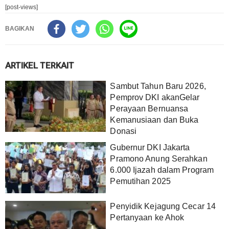
[post-views]
BAGIKAN
ARTIKEL TERKAIT
Sambut Tahun Baru 2026,
Pemprov DKI akanGelar
Perayaan Bernuansa
Kemanusiaan dan Buka
Donasi
Gubernur DKI Jakarta
Pramono Anung Serahkan
6.000 Ijazah dalam Program
Pemutihan 2025
Penyidik Kejagung Cecar 14
Pertanyaan ke Ahok