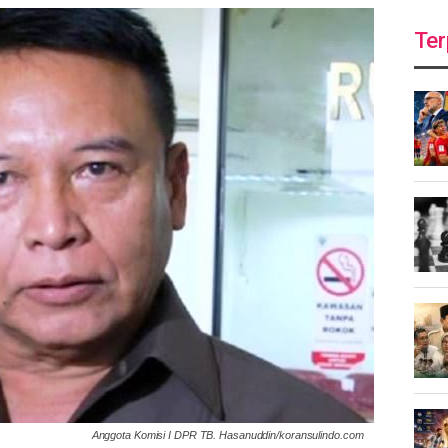
Ter
Anggota Komisi I DPR TB. Hasanuddin/koransulindo.com