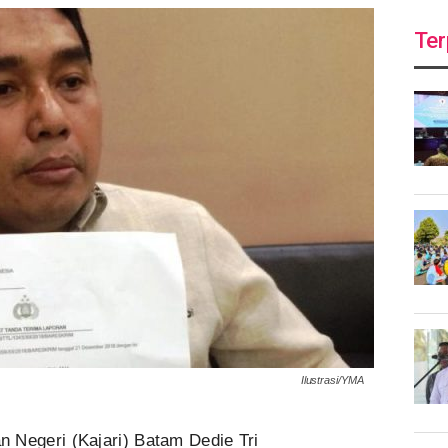
Ter
Ilustrasi/YMA
 Negeri (Kajari) Batam Dedie Tri