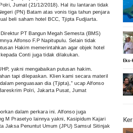
olri, Jumat (21/12/2018). Hal itu lantaran tidak
egeri (PN) Batam atas vonis tiga tahun penjara
al beli saham hotel BCC, Tjipta Fudjiarta.
eh Direktur PT Bangun Megah Semesta (BMS)
nya Alfonso F.P Napitupulu. Selain tidak
tusan Hakim memerintahkan agar objek hotel
epada Conti juga tidak dilakukan.
Eks-
KUHP, yakni mengabaikan putusan hakim.
han tapi dilepaskan. Klien kami secara materil
 dalam penguasaan dia (Tjipta),” ucap Alfonso
areskrim Polri, Jakarta Pusat, Jumat
orkan dalam perkara ini. Alfonso juga
Ker
 M Prasetyo lainnya yakni, Kasipidum Kajari
ta Jaksa Penuntut Umum (JPU) Samsul Sitinjak