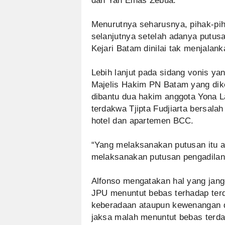
dan Yan Elhas Zebua.
Menurutnya seharusnya, pihak-pi
selanjutnya setelah adanya putusan
Kejari Batam dinilai tak menjalank
Lebih lanjut pada sidang vonis ya
Majelis Hakim PN Batam yang dike
dibantu dua hakim anggota Yona 
terdakwa Tjipta Fudjiarta bersalah
hotel dan apartemen BCC.
“Yang melaksanakan putusan itu a
melaksanakan putusan pengadilan,
Alfonso mengatakan hal yang jangg
JPU menuntut bebas terhadap ter
keberadaan ataupun kewenangan d
jaksa malah menuntut bebas terdak