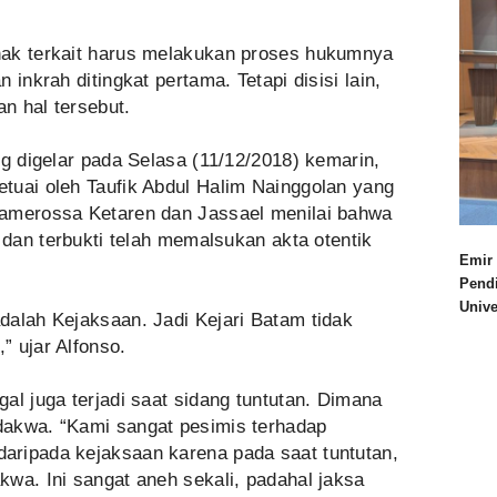
hak terkait harus melakukan proses hukumnya
 inkrah ditingkat pertama. Tetapi disisi lain,
an hal tersebut.
ng digelar pada Selasa (11/12/2018) kemarin,
tuai oleh Taufik Abdul Halim Nainggolan yang
Lamerossa Ketaren dan Jassael menilai bahwa
 dan terbukti telah memalsukan akta otentik
Emir 
Pend
Univ
dalah Kejaksaan. Jadi Kejari Batam tidak
” ujar Alfonso.
al juga terjadi saat sidang tuntutan. Dimana
dakwa. “Kami sangat pesimis terhadap
aripada kejaksaan karena pada saat tuntutan,
wa. Ini sangat aneh sekali, padahal jaksa