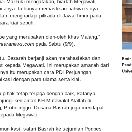
Kiai Marzuki mengatakan, biarlah Megawati
canya. Ia hanya memastikan bahwa isinya
alam menghadapi pilkada di Jawa Timur pada
para kiai sepuh.
mpe yang merupakan oleh-oleh khas Malang,”
ntaranews.com
pada Sabtu (9/9).
itu, Basarah berjanji akan merahasiakan dan
Emir 
ut kepada Megawati. Ini merupakan amanah dari
Pend
Univ
rinya itu merupakan cara PDI Perjuangan
ikasi dengan para ulama serta kiai.
pihak tetap terjaga dengan baik, katanya.
jungi kediaman KH Mutawakil Alallah di
, Probolinggo. Di sana Basrah juga mendapat
i kepada Megawati.
omunikasi, safari Basrah ke sejumlah Ponpes