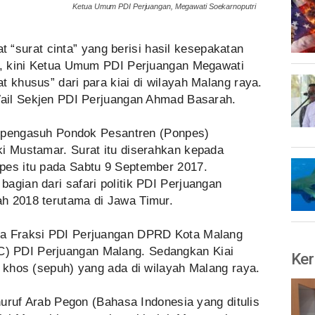
Ketua Umum PDI Perjuangan, Megawati Soekarnoputri
 “surat cinta” yang berisi hasil kesepakatan
ur, kini Ketua Umum PDI Perjuangan Megawati
t khusus” dari para kiai di wilayah Malang raya.
 Wail Sekjen PDI Perjuangan Ahmad Basarah.
li pengasuh Pondok Pesantren (Ponpes)
ki Mustamar. Surat itu diserahkan kepada
pes itu pada Sabtu 9 September 2017.
agian dari safari politik PDI Perjuangan
h 2018 terutama di Jawa Timur.
ta Fraksi PDI Perjuangan DPRD Kota Malang
) PDI Perjuangan Malang. Sedangkan Kiai
Ker
i khos (sepuh) yang ada di wilayah Malang raya.
 huruf Arab Pegon (Bahasa Indonesia yang ditulis