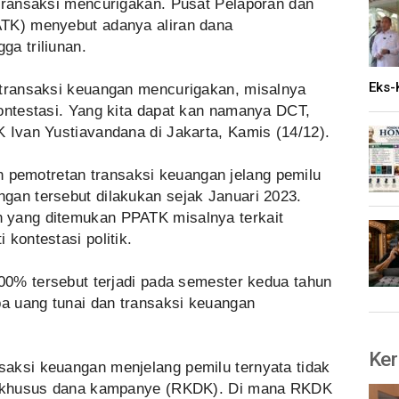
 transaksi mencurigakan. Pusat Pelaporan dan
ATK) menyebut adanya aliran dana
ga triliunan.
Eks-
 transaksi keuangan mencurigakan, misalnya
kontestasi. Yang kita dapat kan namanya DCT,
 Ivan Yustiavandana di Jakarta, Kamis (14/12).
emotretan transaksi keuangan jelang pemilu
gan tersebut dilakukan sejak Januari 2023.
 yang ditemukan PPATK misalnya terkait
kontestasi politik.
100% tersebut terjadi pada semester kedua tahun
pa uang tunai dan transaksi keuangan
Ker
aksi keuangan menjelang pemilu ternyata tidak
ng khusus dana kampanye (RKDK). Di mana RKDK