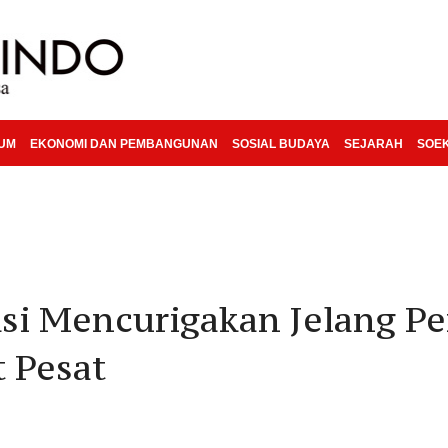
KUM
EKONOMI DAN PEMBANGUNAN
SOSIAL BUDAYA
SEJARAH
SOE
si Mencurigakan Jelang P
 Pesat