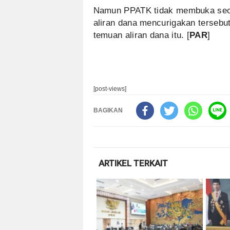
Namun PPATK tidak membuka secara
aliran dana mencurigakan terseb
temuan aliran dana itu. [
PAR
]
[post-views]
BAGIKAN
ARTIKEL TERKAIT