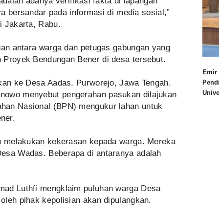
adalah adanya verifikasi fakta di lapangan
nya bersandar pada informasi di media sosial,”
i Jakarta, Rabu.
ngan antara warga dan petugas gabungan yang
 Proyek Bendungan Bener di desa tersebut.
Emir 
hkan ke Desa Aadas, Purworejo, Jawa Tengah.
Pend
Univ
anowo menyebut pengerahan pasukan dilajukan
han Nasional (BPN) mengukur lahan untuk
ner.
tru melakukan kekerasan kepada warga. Mereka
Desa Wadas. Beberapa di antaranya adalah
mad Luthfi mengklaim puluhan warga Desa
oleh pihak kepolisian akan dipulangkan.