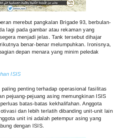
rperan merebut pangkalan Brigade 93, berbulan-
ada lagi pada gambar atau rekaman yang
segera menjadi jelas. Tank tersebut dihajar
rikutnya benar-benar melumpuhkan. Ironisnya,
 bagian depan menara yang minim peledak
uhan ISIS
ling penting terhadap operasional fasilitas
ran pejuang-pejuang asing memungkinan ISIS
perluas batas-batas kekhalifahan. Anggota
tivasi dan lebih terlatih dibanding unit-unit lain
nggota unit ini adalah petempur asing yang
abung dengan ISIS.