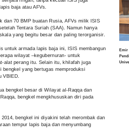
enjata ringan, tanpa kecuali ISIS juga
apis baja atau AFVs.
nk dan 70 BMP buatan Rusia, AFVs milik ISIS
setelah Tentara Suriah (SAA). Namun hanya
ala yang begitu besar dan paling terorganisir.
s untuk armada lapis baja ini, ISIS membangun
Emir 
berapa wilayat –kegubernuran- untuk
Pend
alat perang itu. Selain itu, khilafah juga
Univ
ki bengkel yang bertugas memproduksi
u VBIED.
ua bengkel besar di Wilayat al-Raqqa dan
Di Raqqa, bengkel mengkhususkan diri pada
 2014, bengkel ini diyakini telah merombak dan
daraan tempur lapis baja dan menyumbang