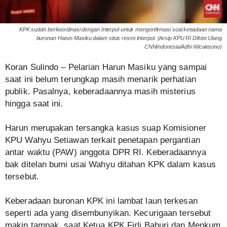
KPK sudah berkoordinasi dengan Interpol untuk mengonfirmasi soal ketiadaan nama
buronan Harun Masiku dalam situs resmi Interpol. (Arsip KPU RI Difoto Ulang
CNNIndonesia/Adhi Wicaksono)
Koran Sulindo – Pelarian Harun Masiku yang sampai
saat ini belum terungkap masih menarik perhatian
publik. Pasalnya, keberadaannya masih misterius
hingga saat ini.
Harun merupakan tersangka kasus suap Komisioner
KPU Wahyu Setiawan terkait penetapan pergantian
antar waktu (PAW) anggota DPR RI. Keberadaannya
bak ditelan bumi usai Wahyu ditahan KPK dalam kasus
tersebut.
Keberadaan buronan KPK ini lambat laun terkesan
seperti ada yang disembunyikan. Kecurigaan tersebut
makin tampak, saat Ketua KPK Firli Bahuri dan Menkum